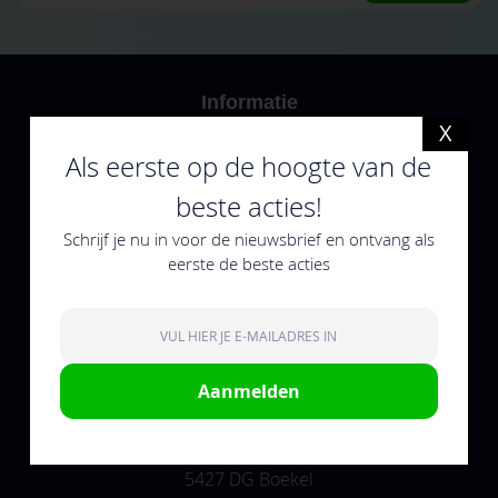
op
onze
nieuwsbrief
Informatie
X
Over ons
Als eerste op de hoogte van de
Klantenservice
beste acties!
Verzending & levering
Schrijf je nu in voor de nieuwsbrief en ontvang als
eerste de beste acties
Retourneren
Contact
Algemene voorwaarden
Aanmelden
Contact
De Vlonder 199
5427 DG Boekel