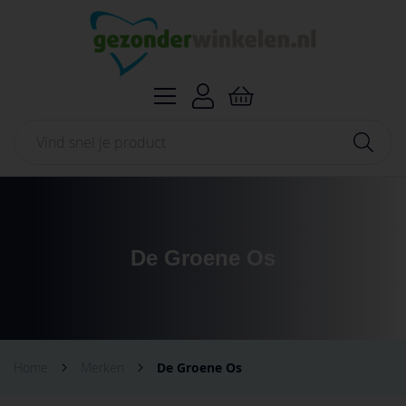
Ga
naar
de
inhoud
Winkelwagen
Zoek
Zoek
De Groene Os
Home
Merken
De Groene Os